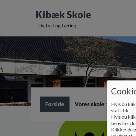
G
å
Kibæk Skole
t
i
- Liv, Lyst og Læring
l
h
o
v
e
d
i
n
d
h
Cookie
o
l
Forside
Vores skole
SFO
Hvis du klik
d
statistik.
e
Hvis du klik
t
benytter dog
Klikker du p
krydset af.