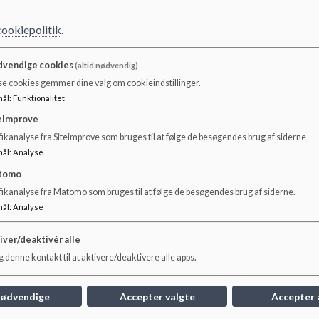
cookiepolitik
.
vendige cookies
(altid nødvendig)
se cookies gemmer dine valg om cookieindstillinger.
mål
:
Funktionalitet
eImprove
ikanalyse fra Siteimprove som bruges til at følge de besøgendes brug af siderne
mål
:
Analyse
tomo
Skolestart 0. kl 2026/27
Fr
fikanalyse fra Matomo som bruges til at følge de besøgendes brug af siderne.
Skolestart 2026-2027
Kibæ
mål
:
Analyse
Kryds
Førskoleaften mandag d. 26/5 2026 kl. 17.00 for
mado
iver/deaktivér alle
forældre og børn i kommende 0. kl.
og s
 denne kontakt til at aktivere/deaktivere alle apps.
links
Læs mere
Læs
nødvendige
Accepter valgte
Accepter 