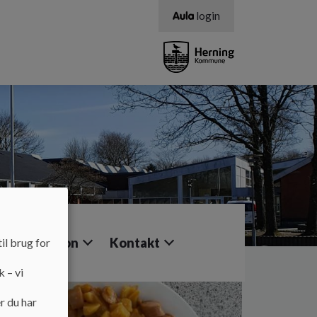
login
Information
Kontakt
il brug for
k – vi
r du har