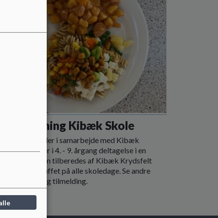
okostordning Kibæk Skole
k Skole tilbyder i samarbejde med Kibæk
felt alle elever i 4. - 9. årgang deltagelse i en
rdning. Maden tilberedes af Kibæk Krydsfelt
erveres som buffet på alle skoledage. Se andre
 for madplan og tilmelding.
 mere
alle