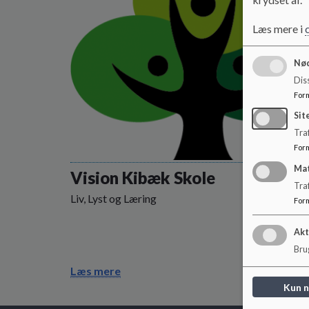
Læs mere i
Nød
Dis
For
Sit
Traf
For
Ma
Vision Kibæk Skole
Tra
Liv, Lyst og Læring
For
Akt
Brug
Læs mere
Kun 